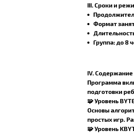
III. Сроки и ре
Продолжитель
Формат заняти
Длительность
Группа: до 8 
IV. Содержани
Программа вклю
подготовки реб
🧩 Уровень BYTE
Основы алгорит
простых игр. Р
🧩 Уровень KBYT