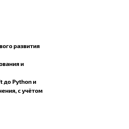
вого развития
ования и
t до Python и
нения, с учётом