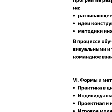
на:
развивающее 
идеи констру
методики ин
В процессе обу
визуальными и
командное вза
VI. Формы и ме
Практика в ци
Индивидуальн
Проектная и 
Игровое моде