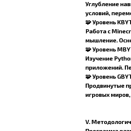
Углубление нав
условий, перем
🧩 Уровень KBYT
Работа с Minec
мышление. Осн
🧩 Уровень MBYT
Изучение Pytho
приложений. Пе
🧩 Уровень GBYT
Продвинутые пр
игровых миров,
V. Методологи
Программа разр