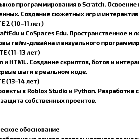
ыков программирования в Scratch. Освоение 
енных. Создание сюжетных игр и интерактив
E 2 (10–11 лет)
raftEdu и CoSpaces Edu. Пространственное и 
овы гейм-дизайна и визуального программир
E (11–13 лет)
n и HTML. Создание скриптов, ботов и интер
рвые шаги в реальном коде.
E (13–14 лет)
оекты в Roblox Studio и Python. Разработка 
 защита собственных проектов.
ческое обоснование
аботана на основе деятельностного подход