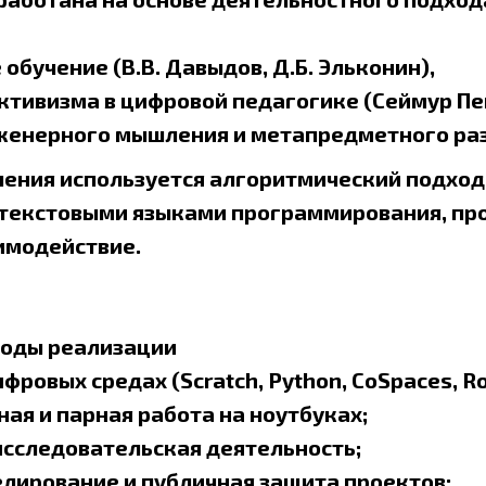
обучение (В.В. Давыдов, Д.Б. Эльконин),
ктивизма в цифровой педагогике (Сеймур Пе
женерного мышления и метапредметного раз
чения используется алгоритмический подход,
 текстовыми языками программирования, пр
имодействие.
тоды реализации
фровых средах (Scratch, Python, CoSpaces, Ro
ая и парная работа на ноутбуках;
исследовательская деятельность;
лирование и публичная защита проектов;