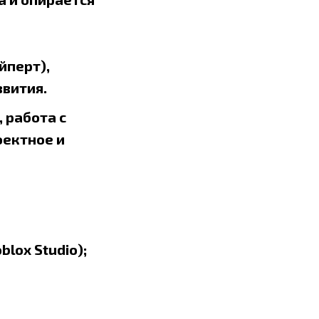
йперт),
вития.
 работа с
оектное и
blox Studio);