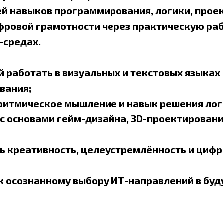
ей навыков программирования, логики, прое
ровой грамотности через практическую раб
-средах.
й работать в визуальных и текстовых языках
вания;
ритмическое мышление и навык решения лог
с основами гейм-дизайна, 3D-проектирования
 креативность, целеустремлённость и циф
к осознанному выбору ИТ-направлений в бу