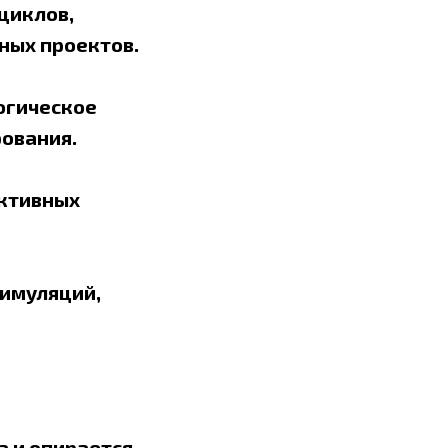
циклов,
ных проектов.
логическое
ования.
активных
симуляций,
а и опирается