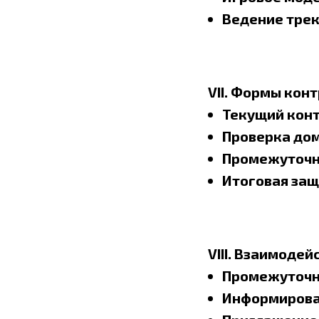
Ведение трек
VII. Формы кон
Текущий конт
Проверка дом
Промежуточны
Итоговая защ
VIII. Взаимоде
Промежуточна
Информирован