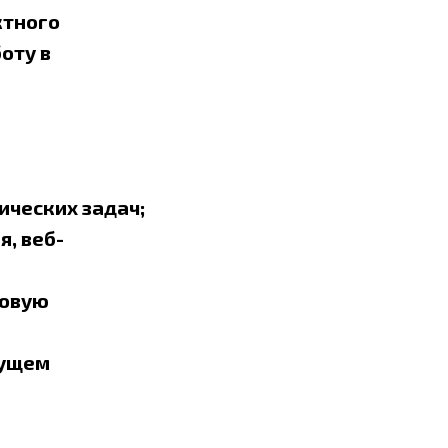
ктного
оту в
ических задач;
, веб-
ровую
дущем